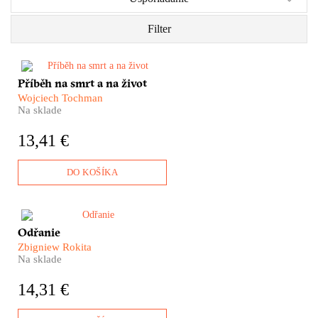
Filter
Zločin a trest v reportážním
Příběh na smrt a na život
vydání. Příběh osmnáctileté
Wojciech Tochman
dívky odsouzené na doživotí za
Na sklade
podíl na brutální vraždě. Oběť,
kterou si vyhlédli s kamarády,
13,41 €
byla jen o pár let starší.
Sledujeme rekonstrukci činu,
vyšetřování a mediální hon, a
DO KOŠÍKA
přitom přemýšlíme o hranicích
spravedlnosti a možnosti
odpuštění.
Nezbytný reportážní průvodce
Odřanie
pro cestu k Baltu, ale i kousek
Zbigniew Rokita
za polsko-českou hranici.
Na sklade
Vyprávění o komplikovaném
poválečném vztahu k nové
14,31 €
zemi i vlastní identitě, které
jako bychom znali z českých