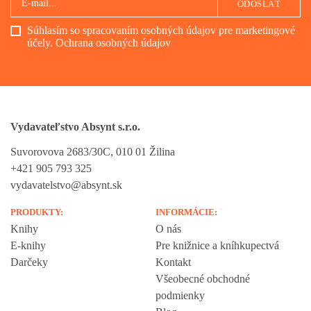
ODOSLAŤ
Súhlasím so spracovaním osobných údajov pre marketingové
účely.
Ochrana osobných údajov
Vydavateľstvo Absynt s.r.o.
Suvorovova 2683/30C, 010 01 Žilina
+421 905 793 325
vydavatelstvo@absynt.sk
PRODUKTY:
INFORMÁCIE:
Knihy
O nás
E-knihy
Pre knižnice a kníhkupectvá
Darčeky
Kontakt
Všeobecné obchodné
podmienky