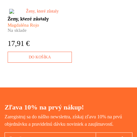
osobní text, který ukazuje, jak
děsivé důsledky má hledání
jakéhokoliv „společného
​Migrace neznamená jen odchod
Ženy, které zůstaly
nepřítele“.
člověka do zahraničí.
​Magdaléna Rojo
Neoddělitelnou součástí tohoto
Na sklade
fenoménu jsou rodiny, které
zůstaly doma – nejčastěji ženy
17,91 €
a děti. Co se s nimi děje? Jaký
je jejich každodenní život
například v Mexiku, Senegalu,
DO KOŠÍKA
Etiopii, ale také v Rumunsku
nebo na Slovensku? Jak čelí
globálním výzvám, nutícím
jejich muže, syny nebo otce k
odchodu?
Zľava 10% na prvý nákup!
Zaregistruj sa do nášho newslettra, získaj zľavu 10% na prvú
objednávku a pravidelnú dávku noviniek a zaujímavostí.