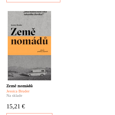
Tvrdé probuzení z
amerického snu.
Novodobí kočovníci bydlí
ve svých karavanech a
šancí na přežití je život na
cestě od jedné sezónní
práce k druhé. Knižní
předloha stejnojmenného
filmu režisérky Chloe
Zhao ověnčená Oscary za
nejlepší film, režii a
ženský herecký výkon.
Země nomádů
Jessica Bruder
Na sklade
15,21 €