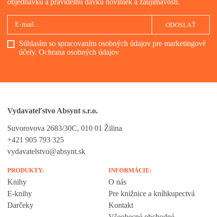
objednávku a pravidelnú dávku noviniek a zaujímavostí.
ODOSLAŤ
Súhlasím so spracovaním osobných údajov pre marketingové
účely.
Ochrana osobných údajov
Vydavateľstvo Absynt s.r.o.
Suvorovova 2683/30C, 010 01 Žilina
+421 905 793 325
vydavatelstvo@absynt.sk
PRODUKTY:
INFORMÁCIE:
Knihy
O nás
E-knihy
Pre knižnice a kníhkupectvá
Darčeky
Kontakt
Všeobecné obchodné