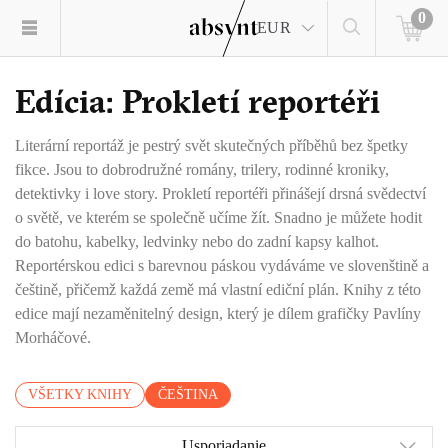
0
EUR
Edícia: Prokletí reportéři
Literární reportáž je pestrý svět skutečných příběhů bez špetky
fikce. Jsou to dobrodružné romány, trilery, rodinné kroniky,
detektivky i love story. Prokletí reportéři přinášejí drsná svědectví
o světě, ve kterém se společně učíme žít. Snadno je můžete hodit
do batohu, kabelky, ledvinky nebo do zadní kapsy kalhot.
Reportérskou edici s barevnou páskou vydáváme ve slovenštině a
češtině, přičemž každá země má vlastní ediční plán. Knihy z této
edice mají nezaměnitelný design, který je dílem grafičky Pavlíny
Morháčové.
VŠETKY KNIHY
ČEŠTINA
Usporiadanie