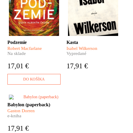
strojom času do ďalekej
budúcnosti, pri ktorej sa
nám ponúka zdanlivo
jednoduchá otázku: Sme
dobrými predkami?
Podzemie
Kasta
Robert Macfarlane
Isabel Wilkerson
Na sklade
Vypredané
17,01 €
17,91 €
DO KOŠÍKA
​Ako sa môžete čo
Babylon (paperback)
najefektívnejšie naučiť po
Gaston Dorren
vietnamsky? Prečo je nemčina
e-kniha
najväčším čudákom spomedzi
všetkých jazykov? A ako spolu
17,91 €
komunikujú Indonézania,