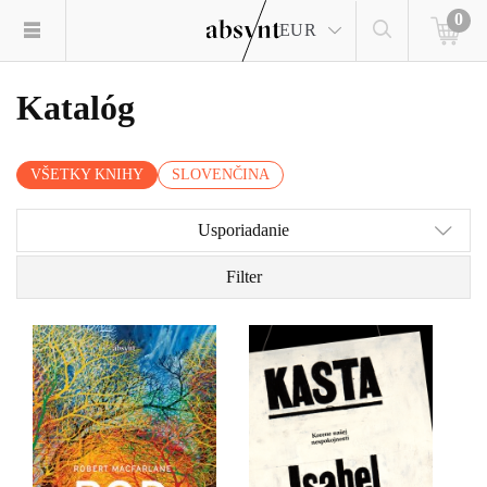
0
EUR
Katalóg
VŠETKY KNIHY
SLOVENČINA
Usporiadanie
Filter
Macfarlane pozerá okolo
Kasta je nálepka, ktorá
seba a snaží sa pochopiť,
hovorí, ako máme s
čo po nás nájde budúci
človekom zaobchádzať.
výskumník a ako bude o
tisíce rokov vysvetľovať
našu prítomnosť.
Podzemie je hlboká cesta