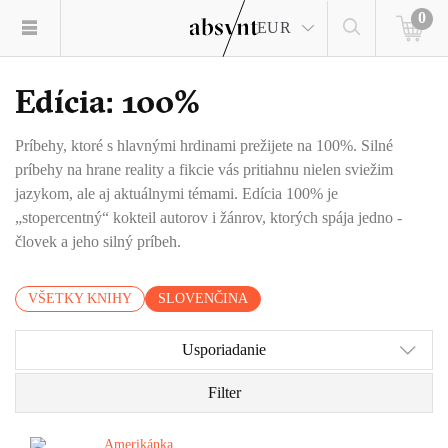
0
EUR
Edícia: 100%
Príbehy, ktoré s hlavnými hrdinami prežijete na 100%. Silné
príbehy na hrane reality a fikcie vás pritiahnu nielen sviežim
jazykom, ale aj aktuálnymi témami. Edícia 100% je
„stopercentný“ kokteil autorov i žánrov, ktorých spája jedno -
človek a jeho silný príbeh.
VŠETKY KNIHY
SLOVENČINA
Usporiadanie
Filter