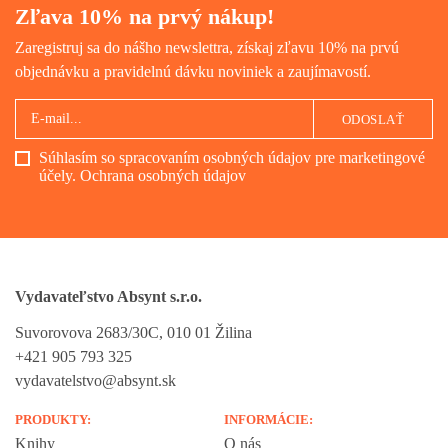
Zľava 10% na prvý nákup!
Zaregistruj sa do nášho newslettra, získaj zľavu 10% na prvú
objednávku a pravidelnú dávku noviniek a zaujímavostí.
ODOSLAŤ
Súhlasím so spracovaním osobných údajov pre marketingové
účely.
Ochrana osobných údajov
Vydavateľstvo Absynt s.r.o.
Suvorovova 2683/30C, 010 01 Žilina
+421 905 793 325
vydavatelstvo@absynt.sk
PRODUKTY:
INFORMÁCIE:
Knihy
O nás