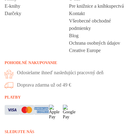
E-knihy
Pre knižnice a kníhkupectvá
Darčeky
Kontakt
Všeobecné obchodné
podmienky
Blog
Ochrana osobných údajov
Creative Europe
POHODLNÉ NAKUPOVANIE
Odosielame ihneď nasledujúci pracovný deň
Doprava zdarma už od 49 €
Vážime si vaše súkromie
PLATBY
Táto stránka používa cookies, aby vám ponúkla skvelý zážitok z
prehliadania. Všetky dôležité informácie nájdete na stránke Cookies.
Nevyhnuté cookies sú automaticky zapnuté. Ak súhlasíte s prijatím
SLEDUJTE NÁS
všetkých cookies, ktoré sa nachádzajú na tomto webe, môžete to