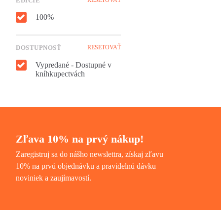
EDÍCIE
100%
DOSTUPNOSŤ
RESETOVAŤ
Vypredané - Dostupné v
kníhkupectvách
Zľava 10% na prvý nákup!
Zaregistruj sa do nášho newslettra, získaj zľavu
10% na prvú objednávku a pravidelnú dávku
noviniek a zaujímavostí.