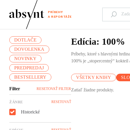
PRÍBEHY
A REPORTÁŽE
Edícia: 100%
DOTLAČE
DOVOLENKA
Príbehy, ktoré s hlavnými hrdina
NOVINKY
100% je „stopercentný“ kokteil a
PREDPREDAJ
BESTSELLERY
VŠETKY KNIHY
SL
Filter
RESETOVAŤ FILTER
Zatiaľ žiadne produkty.
ŽÁNRE
RESETOVAŤ
Historické
RESETOVAŤ