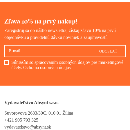
Zľava 10% na prvý nákup!
Zaregistruj sa do nášho newslettra, získaj zľavu 10% na prvú
objednávku a pravidelnú dávku noviniek a zaujímavostí.
ODOSLAŤ
Súhlasím so spracovaním osobných údajov pre marketingové
účely.
Ochrana osobných údajov
Vydavateľstvo Absynt s.r.o.
Suvorovova 2683/30C, 010 01 Žilina
+421 905 793 325
vydavatelstvo@absynt.sk