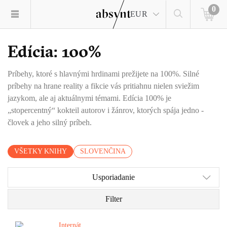
0
EUR
Edícia: 100%
Príbehy, ktoré s hlavnými hrdinami prežijete na 100%. Silné
príbehy na hrane reality a fikcie vás pritiahnu nielen sviežim
jazykom, ale aj aktuálnymi témami. Edícia 100% je
„stopercentný“ kokteil autorov i žánrov, ktorých spája jedno -
človek a jeho silný príbeh.
VŠETKY KNIHY
SLOVENČINA
Usporiadanie
Filter