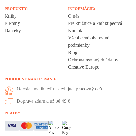
PRODUKTY:
INFORMÁCIE:
Knihy
O nás
E-knihy
Pre knižnice a kníhkupectvá
Darčeky
Kontakt
Všeobecné obchodné
podmienky
Blog
Ochrana osobných údajov
Creative Europe
POHODLNÉ NAKUPOVANIE
Odosielame ihneď nasledujúci pracovný deň
Doprava zdarma už od 49 €
Vážime si vaše súkromie
PLATBY
Táto stránka používa cookies, aby vám ponúkla skvelý zážitok z
prehliadania. Všetky dôležité informácie nájdete na stránke Cookies.