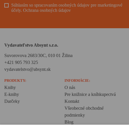
Súhlasím so spracovaním osobných údajov pre marketingové
účely.
Ochrana osobných údajov
Vydavateľstvo Absynt s.r.o.
Suvorovova 2683/30C, 010 01 Žilina
+421 905 793 325
vydavatelstvo@absynt.sk
PRODUKTY:
INFORMÁCIE:
Knihy
O nás
E-knihy
Pre knižnice a kníhkupectvá
Darčeky
Kontakt
Všeobecné obchodné
podmienky
Blog
Ochrana osobných údajov