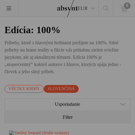
0
EUR
Edícia: 100%
Príbehy, ktoré s hlavnými hrdinami prežijete na 100%. Silné
príbehy na hrane reality a fikcie vás pritiahnu nielen sviežim
jazykom, ale aj aktuálnymi témami. Edícia 100% je
„stopercentný“ kokteil autorov i žánrov, ktorých spája jedno -
človek a jeho silný príbeh.
VŠETKY KNIHY
SLOVENČINA
Usporiadanie
Filter