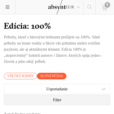
0
EUR
Edícia: 100%
Príbehy, ktoré s hlavnými hrdinami prežijete na 100%. Silné
príbehy na hrane reality a fikcie vás pritiahnu nielen sviežim
jazykom, ale aj aktuálnymi témami. Edícia 100% je
„stopercentný“ kokteil autorov i žánrov, ktorých spája jedno -
človek a jeho silný príbeh.
VŠETKY KNIHY
SLOVENČINA
Usporiadanie
Filter