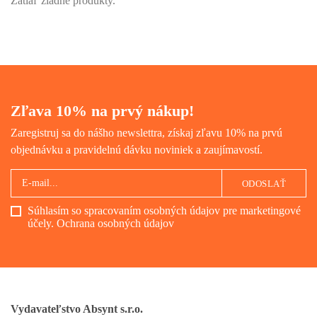
Zatiaľ žiadne produkty.
Zľava 10% na prvý nákup!
Zaregistruj sa do nášho newslettra, získaj zľavu 10% na prvú
objednávku a pravidelnú dávku noviniek a zaujímavostí.
ODOSLAŤ
Súhlasím so spracovaním osobných údajov pre marketingové
účely.
Ochrana osobných údajov
Vydavateľstvo Absynt s.r.o.