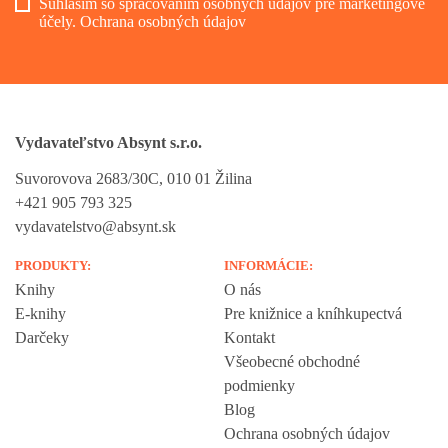
Súhlasím so spracovaním osobných údajov pre marketingové
účely.
Ochrana osobných údajov
Vydavateľstvo Absynt s.r.o.
Suvorovova 2683/30C, 010 01 Žilina
+421 905 793 325
vydavatelstvo@absynt.sk
PRODUKTY:
INFORMÁCIE:
Knihy
O nás
E-knihy
Pre knižnice a kníhkupectvá
Darčeky
Kontakt
Všeobecné obchodné
podmienky
Blog
Ochrana osobných údajov