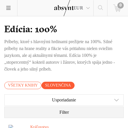
0
EUR
Edícia: 100%
Príbehy, ktoré s hlavnými hrdinami prežijete na 100%. Silné
príbehy na hrane reality a fikcie vás pritiahnu nielen sviežim
jazykom, ale aj aktuálnymi témami. Edícia 100% je
„stopercentný“ kokteil autorov i žánrov, ktorých spája jedno -
človek a jeho silný príbeh.
VŠETKY KNIHY
SLOVENČINA
Usporiadanie
Filter