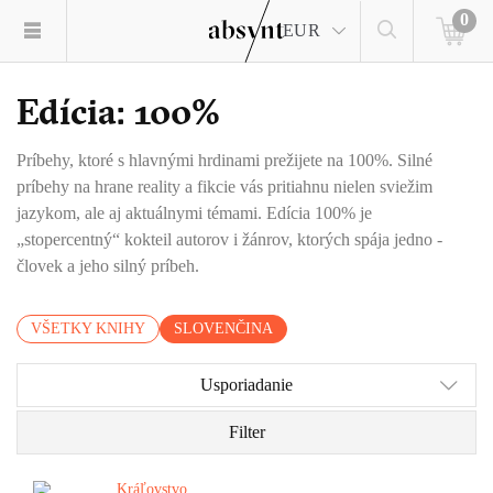
0
EUR
Edícia: 100%
Príbehy, ktoré s hlavnými hrdinami prežijete na 100%. Silné
príbehy na hrane reality a fikcie vás pritiahnu nielen sviežim
jazykom, ale aj aktuálnymi témami. Edícia 100% je
„stopercentný“ kokteil autorov i žánrov, ktorých spája jedno -
človek a jeho silný príbeh.
VŠETKY KNIHY
SLOVENČINA
Usporiadanie
Filter