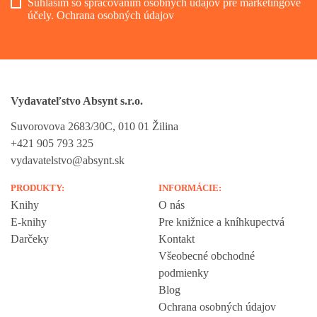
Súhlasím so spracovaním osobných údajov pre marketingové
účely.
Ochrana osobných údajov
Vydavateľstvo Absynt s.r.o.
Suvorovova 2683/30C, 010 01 Žilina
+421 905 793 325
vydavatelstvo@absynt.sk
PRODUKTY:
INFORMÁCIE:
Knihy
O nás
E-knihy
Pre knižnice a kníhkupectvá
Darčeky
Kontakt
Všeobecné obchodné
podmienky
Blog
Ochrana osobných údajov