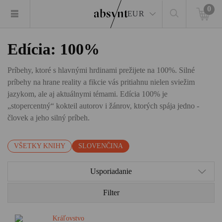
0
EUR
Edícia: 100%
Príbehy, ktoré s hlavnými hrdinami prežijete na 100%. Silné
príbehy na hrane reality a fikcie vás pritiahnu nielen sviežim
jazykom, ale aj aktuálnymi témami. Edícia 100% je
„stopercentný“ kokteil autorov i žánrov, ktorých spája jedno -
človek a jeho silný príbeh.
VŠETKY KNIHY
SLOVENČINA
Usporiadanie
Filter