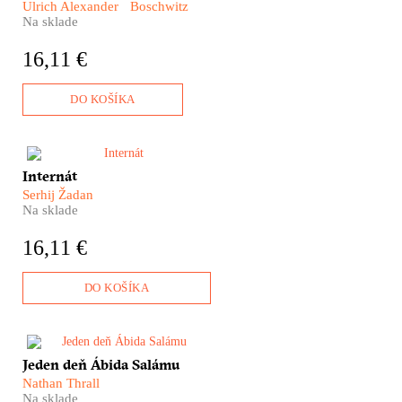
Ulrich Alexander Boschwitz
Na sklade
16,11 €
DO KOŠÍKA
Je mrazivý január 2015. Sme
Internát
na východe Ukrajiny. A východ
Serhij Žadan
Ukrajiny – to je vojna. Vie to aj
Na sklade
učiteľ Paša, ktorý sleduje, ako
sa frontová línia nezadržateľne
16,11 €
blíži k jeho domu. Buď ju
prekročí, alebo ona prekročí
jeho. Inej cesty niet.
DO KOŠÍKA
​Jedno obyčajné ráno na
Jeden deň Ábida Salámu
Západnom brehu Jordánu.
Nathan Thrall
Jeden celkom obyčajný deň,
Na sklade