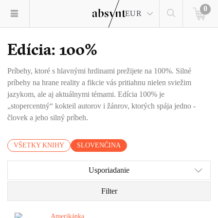
0
EUR
Edícia: 100%
Príbehy, ktoré s hlavnými hrdinami prežijete na 100%. Silné
príbehy na hrane reality a fikcie vás pritiahnu nielen sviežim
jazykom, ale aj aktuálnymi témami. Edícia 100% je
„stopercentný“ kokteil autorov i žánrov, ktorých spája jedno -
človek a jeho silný príbeh.
VŠETKY KNIHY
SLOVENČINA
Usporiadanie
Filter