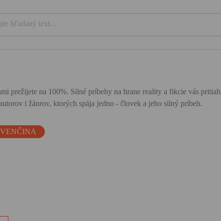
mi prežijete na 100%. Silné príbehy na hrane reality a fikcie vás priti
utorov i žánrov, ktorých spája jedno - človek a jeho silný príbeh.
OVENČINA
s,
l.
h