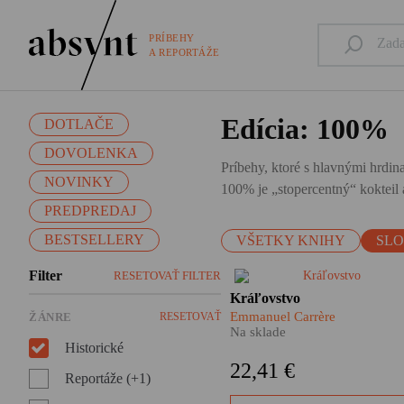
PRÍBEHY
A REPORTÁŽE
Edícia: 100%
DOTLAČE
DOVOLENKA
Príbehy, ktoré s hlavnými hrdina
NOVINKY
100% je „stopercentný“ kokteil a
PREDPREDAJ
BESTSELLERY
VŠETKY KNIHY
SL
Filter
RESETOVAŤ FILTER
Hlavné postavy tohto románu
Kráľovstvo
dôverne poznáte. Ježiš Kristu
Emmanuel Carrère
ŽÁNRE
RESETOVAŤ
napríklad. Alebo apoštol Pavo
Na sklade
Či svätý Lukáš. Kráľovstvo
Historické
Emmanuela Carrèra je
22,41 €
výnimočná kniha, v ktorej sa
Reportáže (+1)
prelína autorov intímny príbe