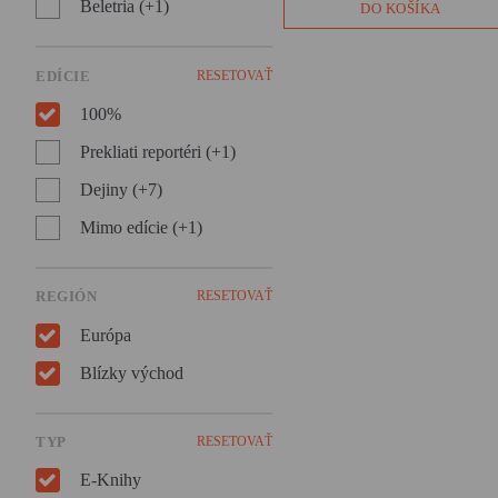
nájdenej i stratenej viery v
Beletria (+1)
DO KOŠÍKA
Boha s raným vekom
kresťanstva. Na túto knihu le
tak ľahko nezabudnete.
EDÍCIE
RESETOVAŤ
100%
Prekliati reportéri (+1)
Dejiny (+7)
Mimo edície (+1)
REGIÓN
RESETOVAŤ
Európa
Blízky východ
TYP
RESETOVAŤ
E-Knihy