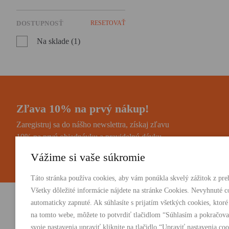
DOSTUPNOSŤ
RESETOVAŤ
Na sklade (1)
Zľava 10% na prvý nákup!
Zaregistruj sa do nášho newslettra, získaj zľavu
10% na prvú objednávku a pravidelnú dávku
noviniek a zaujímavostí.
Vážime si vaše súkromie
Táto stránka používa cookies, aby vám ponúkla skvelý zážitok z preh
Všetky dôležité informácie nájdete na stránke Cookies. Nevyhnuté c
automaticky zapnuté. Ak súhlasíte s prijatím všetkých cookies, ktoré
Vydavateľstvo Absynt s.r.o.
PRODUKTY:
na tomto webe, môžete to potvrdiť tlačidlom “Súhlasím a pokračova
Knihy
svoje nastavenia upraviť kliknite na tlačidlo “Upraviť nastavenia coo