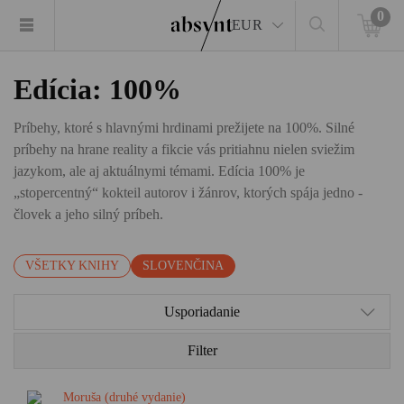
0
EUR
Edícia: 100%
Príbehy, ktoré s hlavnými hrdinami prežijete na 100%. Silné
príbehy na hrane reality a fikcie vás pritiahnu nielen sviežim
jazykom, ale aj aktuálnymi témami. Edícia 100% je
„stopercentný“ kokteil autorov i žánrov, ktorých spája jedno -
človek a jeho silný príbeh.
VŠETKY KNIHY
SLOVENČINA
Usporiadanie
Filter