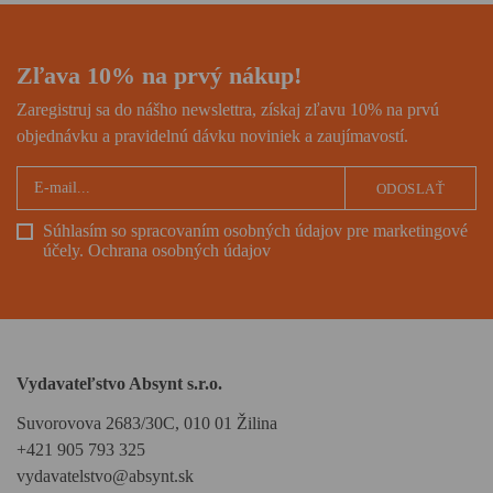
Zľava 10% na prvý nákup!
Zaregistruj sa do nášho newslettra, získaj zľavu 10% na prvú
objednávku a pravidelnú dávku noviniek a zaujímavostí.
ODOSLAŤ
Súhlasím so spracovaním osobných údajov pre marketingové
účely.
Ochrana osobných údajov
Vydavateľstvo Absynt s.r.o.
Suvorovova 2683/30C, 010 01 Žilina
+421 905 793 325
vydavatelstvo@absynt.sk