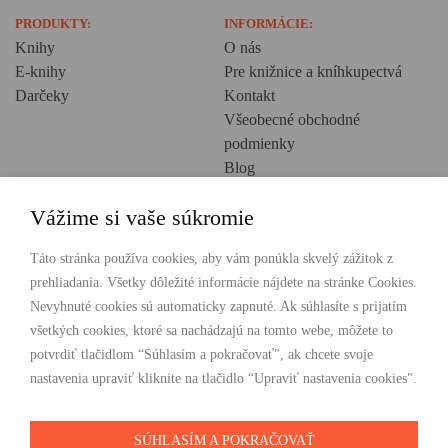
PRODUKTY:
INFORMÁCIE:
Knihy
O nás
E-knihy
Pre knižnice a kníhkupectvá
Darčeky
Kontakt
Všeobecné obchodné
podmienky
Blog
Ochrana osobných údajov
Vážime si vaše súkromie
Creative Europe
POHODLNÉ NAKUPOVANIE
Táto stránka používa cookies, aby vám ponúkla skvelý zážitok z
prehliadania. Všetky dôležité informácie nájdete na stránke Cookies.
Odosielame ihneď nasledujúci pracovný deň
Nevyhnuté cookies sú automaticky zapnuté. Ak súhlasíte s prijatím
Doprava zdarma už od 49 €
všetkých cookies, ktoré sa nachádzajú na tomto webe, môžete to
potvrdiť tlačidlom “Súhlasím a pokračovať", ak chcete svoje
PLATBY
nastavenia upraviť kliknite na tlačidlo “Upraviť nastavenia cookies".
SÚHLASÍM A POKRAČOVAŤ