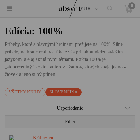
0
EUR
Edícia: 100%
Príbehy, ktoré s hlavnými hrdinami prežijete na 100%. Silné
príbehy na hrane reality a fikcie vás pritiahnu nielen sviežim
jazykom, ale aj aktuálnymi témami. Edícia 100% je
„stopercentný“ kokteil autorov i žánrov, ktorých spája jedno -
človek a jeho silný príbeh.
VŠETKY KNIHY
SLOVENČINA
Usporiadanie
Filter