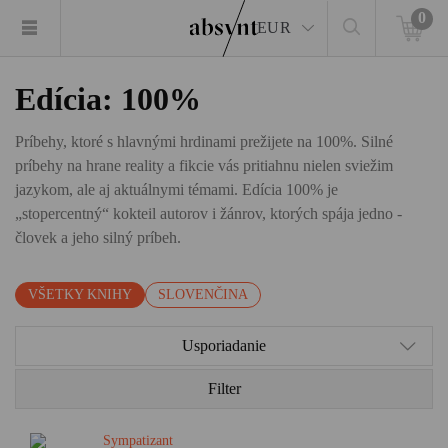
0
EUR
Edícia: 100%
Príbehy, ktoré s hlavnými hrdinami prežijete na 100%. Silné
príbehy na hrane reality a fikcie vás pritiahnu nielen sviežim
jazykom, ale aj aktuálnymi témami. Edícia 100% je
„stopercentný“ kokteil autorov i žánrov, ktorých spája jedno -
človek a jeho silný príbeh.
VŠETKY KNIHY
SLOVENČINA
Usporiadanie
Filter