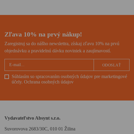
sveta i hľadača vnútorného
pokoja, román ocenený
prestížnou National Book
Award.
Zľava 10% na prvý nákup!
Zaregistruj sa do nášho newslettra, získaj zľavu 10% na prvú
objednávku a pravidelnú dávku noviniek a zaujímavostí.
ODOSLAŤ
Súhlasím so spracovaním osobných údajov pre marketingové
účely.
Ochrana osobných údajov
Vydavateľstvo Absynt s.r.o.
Suvorovova 2683/30C, 010 01 Žilina