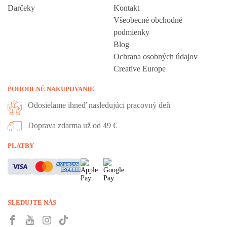
Darčeky
Kontakt
Všeobecné obchodné
podmienky
Blog
Ochrana osobných údajov
Creative Europe
POHODLNÉ NAKUPOVANIE
Odosielame ihneď nasledujúci pracovný deň
Doprava zdarma už od 49 €
Vážime si vaše súkromie
PLATBY
Táto stránka používa cookies, aby vám ponúkla skvelý zážitok z
prehliadania. Všetky dôležité informácie nájdete na stránke Cookies.
Nevyhnuté cookies sú automaticky zapnuté. Ak súhlasíte s prijatím
SLEDUJTE NÁS
všetkých cookies, ktoré sa nachádzajú na tomto webe, môžete to
potvrdiť tlačidlom “Súhlasím a pokračovať", ak chcete svoje