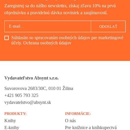
Zaregistruj sa do nášho newslettra, získaj zľavu 10% na prvú
objednávku a pravidelnú dávku noviniek a zaujímavostí.
ODOSLAŤ
Súhlasím so spracovaním osobných údajov pre marketingové
účely.
Ochrana osobných údajov
Vydavateľstvo Absynt s.r.o.
Suvorovova 2683/30C, 010 01 Žilina
+421 905 793 325
vydavatelstvo@absynt.sk
PRODUKTY:
INFORMÁCIE:
Knihy
O nás
E-knihy
Pre knižnice a kníhkupectvá