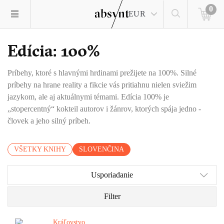
0
EUR
Edícia: 100%
Príbehy, ktoré s hlavnými hrdinami prežijete na 100%. Silné
príbehy na hrane reality a fikcie vás pritiahnu nielen sviežim
jazykom, ale aj aktuálnymi témami. Edícia 100% je
„stopercentný“ kokteil autorov i žánrov, ktorých spája jedno -
človek a jeho silný príbeh.
VŠETKY KNIHY
SLOVENČINA
Usporiadanie
Filter