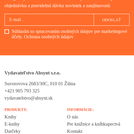
objednávku a pravidelnú dávku noviniek a zaujímavostí.
ODOSLAŤ
Súhlasím so spracovaním osobných údajov pre marketingové
účely.
Ochrana osobných údajov
Vydavateľstvo Absynt s.r.o.
Suvorovova 2683/30C, 010 01 Žilina
+421 905 793 325
vydavatelstvo@absynt.sk
PRODUKTY:
INFORMÁCIE:
Knihy
O nás
E-knihy
Pre knižnice a kníhkupectvá
Darčeky
Kontakt