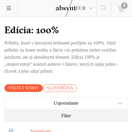
0
EUR
Edícia: 100%
Príbehy, ktoré s hlavnými hrdinami prežijete na 100%. Silné
príbehy na hrane reality a fikcie vás pritiahnu nielen sviežim
jazykom, ale aj aktuálnymi témami. Edícia 100% je
„stopercentný“ kokteil autorov i žánrov, ktorých spája jedno -
človek a jeho silný príbeh.
VŠETKY KNIHY
SLOVENČINA
Usporiadanie
Filter