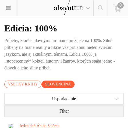
0
EUR
Edícia: 100%
Príbehy, ktoré s hlavnými hrdinami prežijete na 100%. Silné
príbehy na hrane reality a fikcie vás pritiahnu nielen sviežim
jazykom, ale aj aktuálnymi témami. Edícia 100% je
„stopercentný“ kokteil autorov i žánrov, ktorých spája jedno -
človek a jeho silný príbeh.
VŠETKY KNIHY
SLOVENČINA
Usporiadanie
Filter