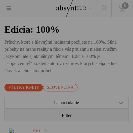
0
EUR
Edícia: 100%
Príbehy, ktoré s hlavnými hrdinami prežijete na 100%. Silné
príbehy na hrane reality a fikcie vás pritiahnu nielen sviežim
jazykom, ale aj aktuálnymi témami. Edícia 100% je
„stopercentný“ kokteil autorov i žánrov, ktorých spája jedno -
človek a jeho silný príbeh.
VŠETKY KNIHY
SLOVENČINA
Usporiadanie
Filter