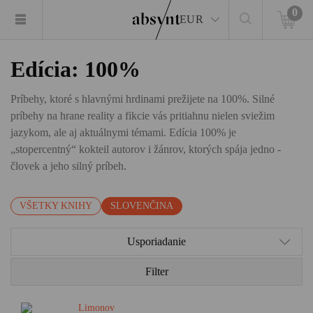
0
EUR
Edícia: 100%
Príbehy, ktoré s hlavnými hrdinami prežijete na 100%. Silné
príbehy na hrane reality a fikcie vás pritiahnu nielen sviežim
jazykom, ale aj aktuálnymi témami. Edícia 100% je
„stopercentný“ kokteil autorov i žánrov, ktorých spája jedno -
človek a jeho silný príbeh.
VŠETKY KNIHY
SLOVENČINA
Usporiadanie
Filter