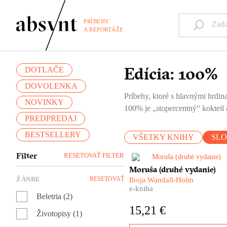
PRÍBEHY
A REPORTÁŽE
Edícia: 100%
DOTLAČE
DOVOLENKA
Príbehy, ktoré s hlavnými hrdina
NOVINKY
100% je „stopercentný“ kokteil a
PREDPREDAJ
BESTSELLERY
VŠETKY KNIHY
SL
Filter
RESETOVAŤ FILTER
​Moruša Iboje Wandall-Holm j
Moruša (druhé vydanie)
dôležitým kamienkom do
ŽÁNRE
RESETOVAŤ
Iboja Wandall-Holm
mozaiky dejín vojnového
e-kniha
Slovenského štátu i tragédie
Beletria (2)
slovenských Židov. Nie je vš
15,21 €
len o tom, nie je len
Životopisy (1)
rozprávaním o vojne a pekle