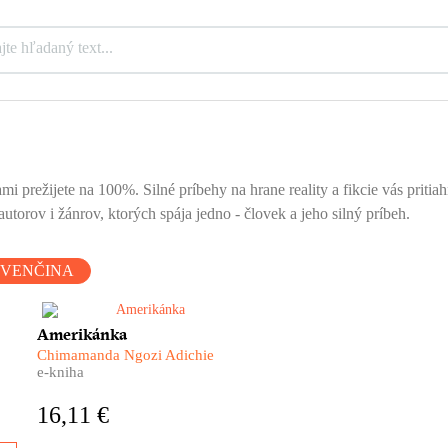
mi prežijete na 100%. Silné príbehy na hrane reality a fikcie vás priti
utorov i žánrov, ktorých spája jedno - človek a jeho silný príbeh.
OVENČINA
e
V USA ju nazývali
Amerikánka
„černoškou“, a keď sa vrátila
Chimamanda Ngozi Adichie
domov do Nigérie, dostala
e-kniha
meno „Amerikánka“. Kým teda
ak
vlastne je? A kde je jej skutočné
16,11 €
miesto? Amerikánka je
príbehom ich veľkej lásky, no