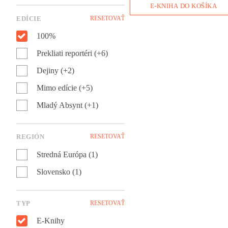
koncentrákov. Je aj o nádeji, 
E-KNIHA DO KOŠÍKA
láske, o nesmiernej cene
EDÍCIE
RESETOVAŤ
ľudského života i o obrovskej
túžbe žiť a neprestať byť
100%
človekom.
Prekliati reportéri (+6)
Dejiny (+2)
Mimo edície (+5)
Mladý Absynt (+1)
REGIÓN
RESETOVAŤ
Stredná Európa (1)
Slovensko (1)
TYP
RESETOVAŤ
E-Knihy