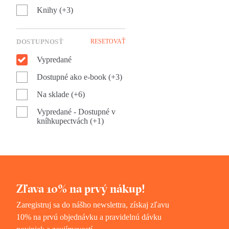
Knihy (+3)
DOSTUPNOSŤ
RESETOVAŤ
Vypredané
Dostupné ako e-book (+3)
Na sklade (+6)
Vypredané - Dostupné v
kníhkupectvách (+1)
Zľava 10% na prvý nákup!
Zaregistruj sa do nášho newslettra, získaj zľavu
10% na prvú objednávku a pravidelnú dávku