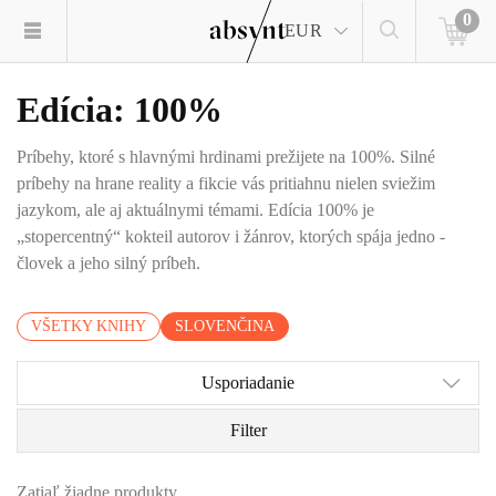
0
EUR
Edícia: 100%
Príbehy, ktoré s hlavnými hrdinami prežijete na 100%. Silné
príbehy na hrane reality a fikcie vás pritiahnu nielen sviežim
jazykom, ale aj aktuálnymi témami. Edícia 100% je
„stopercentný“ kokteil autorov i žánrov, ktorých spája jedno -
človek a jeho silný príbeh.
VŠETKY KNIHY
SLOVENČINA
Usporiadanie
Filter
Zatiaľ žiadne produkty.