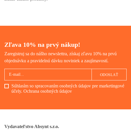
Zľava 10% na prvý nákup!
Zaregistruj sa do nášho newslettra, získaj zľavu 10% na prvú
objednávku a pravidelnú dávku noviniek a zaujímavostí.
ODOSLAŤ
Súhlasím so spracovaním osobných údajov pre marketingové
účely.
Ochrana osobných údajov
Vydavateľstvo Absynt s.r.o.