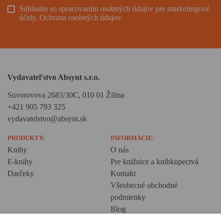
Súhlasím so spracovaním osobných údajov pre marketingové
účely.
Ochrana osobných údajov
Vydavateľstvo Absynt s.r.o.
Suvorovova 2683/30C, 010 01 Žilina
+421 905 793 325
vydavatelstvo@absynt.sk
PRODUKTY:
INFORMÁCIE:
Knihy
O nás
E-knihy
Pre knižnice a kníhkupectvá
Darčeky
Kontakt
Všeobecné obchodné
podmienky
Blog
Ochrana osobných údajov