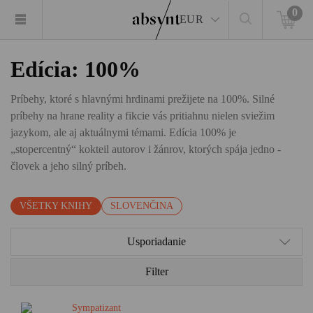
0
EUR
Edícia: 100%
Príbehy, ktoré s hlavnými hrdinami prežijete na 100%. Silné
príbehy na hrane reality a fikcie vás pritiahnu nielen sviežim
jazykom, ale aj aktuálnymi témami. Edícia 100% je
„stopercentný“ kokteil autorov i žánrov, ktorých spája jedno -
človek a jeho silný príbeh.
VŠETKY KNIHY
SLOVENČINA
Usporiadanie
Filter