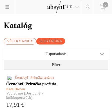
0
EUR
Katalóg
VŠETKY KNIHY
SLOVENČINA
Usporiadanie
Filter
Monumentálna kniha o
Černobyľ: Príručka prežitia
černobyľskej jadrovej
Kate Brown
katastrofe. Príbeh explózie,
Vypredané (Dostupné v
ktorá zmenila svet a oči celej
kníhkupectvách)
planéty upriamila na jedno
17,91 €
dovtedy celkom bezvýznamné
miesto.