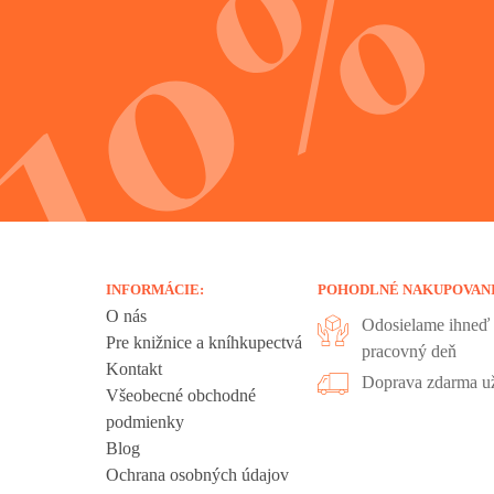
INFORMÁCIE:
POHODLNÉ NAKUPOVAN
O nás
Odosielame ihneď 
Pre knižnice a kníhkupectvá
pracovný deň
Kontakt
liadania.
Doprava zdarma už
Všeobecné obchodné
ookies sú
podmienky
 sa nachádzajú
Blog
ť", ak chcete
Ochrana osobných údajov
kies".