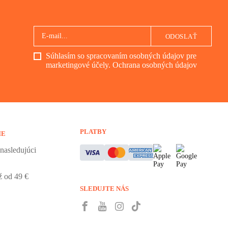
ODOSLAŤ
Súhlasím so spracovaním osobných údajov pre
marketingové účely.
Ochrana osobných údajov
PLATBY
IE
nasledujúci
 od 49 €
SLEDUJTE NÁS