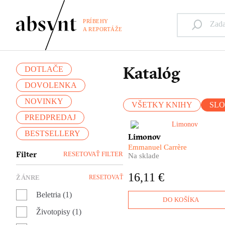
PRÍBEHY
A REPORTÁŽE
Katalóg
DOTLAČE
DOVOLENKA
NOVINKY
VŠETKY KNIHY
SL
PREDPREDAJ
BESTSELLERY
Emmanuel Carrère sa rozhodo
Limonov
knižne spracovať život jednej
Emmanuel Carrère
najkontroverznejších osobnos
Filter
RESETOVAŤ FILTER
Na sklade
moderných ruských dejín.
Limonovov osud sleduje od
16,11 €
ŽÁNRE
RESETOVAŤ
jeho neľahkého detstva až po
zúfalé a napokon úspešné
Beletria (1)
pokusy o získanie uznania
DO KOŠÍKA
intelektuálnej elity. Román
Životopisy (1)
Limonov Emmanuela Carrèra
sa dá čítať ako pôvabný príbe