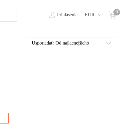
0
Prihlásenie
EUR
Usporiadať:
Od najlacnejšieho
ivú
dzi
lo