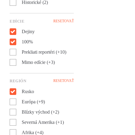
Historické (2)
chlapca strateného vo víre
veľkého sveta, ale aj ako
znepokojivý obraz druhej
EDÍCIE
RESETOVAŤ
polovice dvadsiateho storočia
v ktorom prekvitá násilie,
Dejiny
anarchia, brutalita i nenávisť.
100%
Prekliati reportéri (+10)
Mimo edície (+3)
REGIÓN
RESETOVAŤ
Rusko
Európa (+9)
Blízky východ (+2)
Severná Amerika (+1)
Afrika (+4)