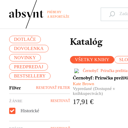
PRÍBEHY
A REPORTÁŽE
Katalóg
DOTLAČE
DOVOLENKA
NOVINKY
VŠETKY KNIHY
SL
PREDPREDAJ
BESTSELLERY
Monumentálna kniha o
Černobyľ: Príručka prežiti
černobyľskej jadrovej
Kate Brown
katastrofe. Príbeh explózie,
Filter
RESETOVAŤ FILTER
Vypredané (Dostupné v
ktorá zmenila svet a oči celej
kníhkupectvách)
planéty upriamila na jedno
17,91 €
ŽÁNRE
RESETOVAŤ
dovtedy celkom bezvýznamn
miesto.
Historické