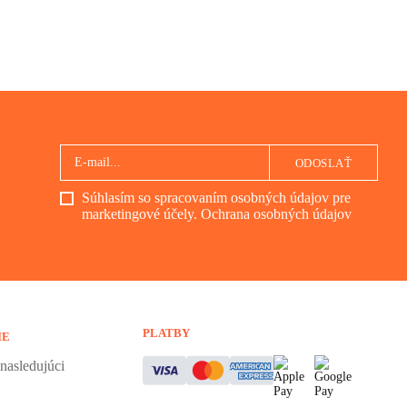
ODOSLAŤ
Súhlasím so spracovaním osobných údajov pre
marketingové účely.
Ochrana osobných údajov
PLATBY
IE
nasledujúci