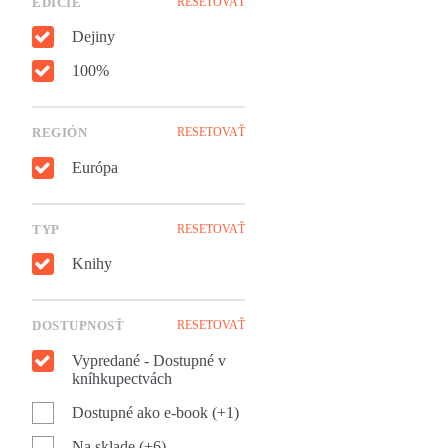
EDÍCIE
RESETOVAŤ
Dejiny
100%
REGIÓN
RESETOVAŤ
Európa
TYP
RESETOVAŤ
Knihy
DOSTUPNOSŤ
RESETOVAŤ
Vypredané - Dostupné v
kníhkupectvách
Dostupné ako e-book (+1)
Na sklade (+6)