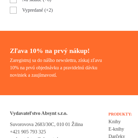
Vypredané (+2)
Zľava 10% na prvý nákup!
Zaregistruj sa do nášho newslettra, získaj zľavu
10% na prvú objednávku a pravidelnú dávku
noviniek a zaujímavostí.
Vydavateľstvo Absynt s.r.o.
PRODUKTY:
Knihy
Suvorovova 2683/30C, 010 01 Žilina
Vážime si vaše súkromie
E-knihy
+421 905 793 325
Darčeky