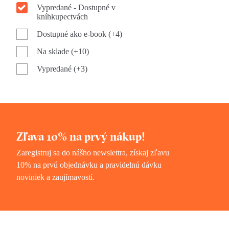
Vypredané - Dostupné v
kníhkupectvách
Dostupné ako e-book (+4)
Na sklade (+10)
Vypredané (+3)
Zľava 10% na prvý nákup!
Zaregistruj sa do nášho newslettra, získaj zľavu
10% na prvú objednávku a pravidelnú dávku
noviniek a zaujímavostí.