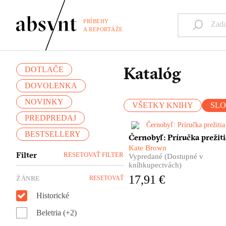
PRÍBEHY
A REPORTÁŽE
Katalóg
DOTLAČE
DOVOLENKA
NOVINKY
VŠETKY KNIHY
SL
PREDPREDAJ
BESTSELLERY
Monumentálna kniha o
Černobyľ: Príručka prežiti
černobyľskej jadrovej
Kate Brown
katastrofe. Príbeh explózie,
Filter
RESETOVAŤ FILTER
Vypredané (Dostupné v
ktorá zmenila svet a oči celej
kníhkupectvách)
planéty upriamila na jedno
17,91 €
ŽÁNRE
RESETOVAŤ
dovtedy celkom bezvýznamn
miesto.
Historické
Beletria (+2)