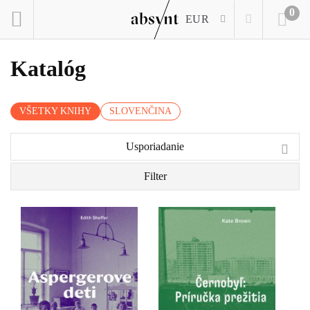
0
EUR
Katalóg
VŠETKY KNIHY
SLOVENČINA
Usporiadanie
Filter
Hans Asperger mal dve
Monumentálna kniha o
tváre. A tie tváre nemohli
černobyľskej jadrovej
byť odlišnejšie. Na jednej
katastrofe. Príbeh
strane uznávaný vedec,
explózie, ktorá zmenila
ktorý sa postaral
svet a oči celej planéty
o prevratné objavy
upriamila na jedno
v oblasti výskumu porúch
dovtedy celkom