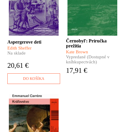
autistického spektra. Na
bezvýznamné miesto.
druhej strane človek, ktorý
mal prsty v selekcii a
vraždení detí v rámci
nacistickej rasovej
hygieny.
Černobyľ: Príručka
Aspergerove deti
prežitia
Edith Sheffer
Kate Brown
Na sklade
Vypredané (Dostupné v
kníhkupectvách)
20,61 €
17,91 €
DO KOŠÍKA
Hlavné postavy tohto
románu dôverne poznáte.
Ježiš Kristus, napríklad.
Alebo apoštol Pavol. Či
svätý Lukáš. Kráľovstvo
Emmanuela Carrèra je