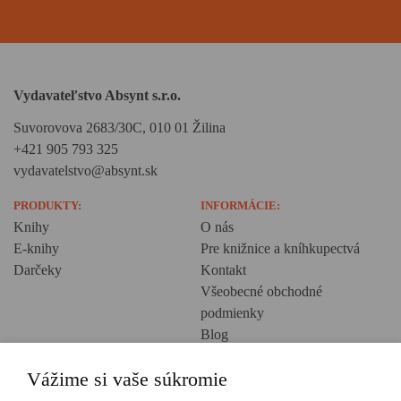
Vydavateľstvo Absynt s.r.o.
Suvorovova 2683/30C, 010 01 Žilina
+421 905 793 325
vydavatelstvo@absynt.sk
PRODUKTY:
INFORMÁCIE:
Knihy
O nás
E-knihy
Pre knižnice a kníhkupectvá
Darčeky
Kontakt
Všeobecné obchodné
podmienky
Blog
Ochrana osobných údajov
Vážime si vaše súkromie
Creative Europe