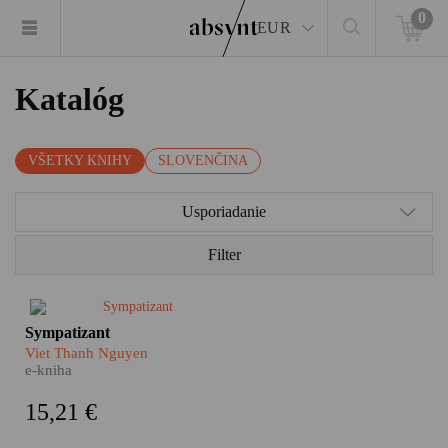
0
EUR
Katalóg
VŠETKY KNIHY
SLOVENČINA
Usporiadanie
Filter
Jeden je agent vietnamských
Sympatizant
komunistov, druhý slúži
Viet Thanh Nguyen
juhovietnamskému
e-kniha
demokratickému režimu. Sú
dvaja a pritom je len jeden.
15,21 €
Rozštiepená osobnosť i
rozštiepená myseľ dvojitého