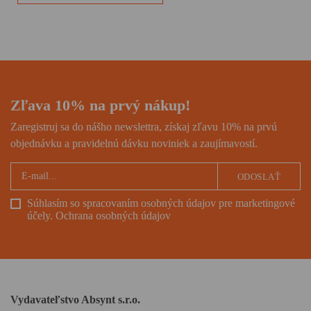
pamäti. Príbeh Evy Umlauf je aj
neprehliadnuteľným varovným
prstom.
Zľava 10% na prvý nákup!
Zaregistruj sa do nášho newslettra, získaj zľavu 10% na prvú
objednávku a pravidelnú dávku noviniek a zaujímavostí.
ODOSLAŤ
Súhlasím so spracovaním osobných údajov pre marketingové
účely.
Ochrana osobných údajov
Vydavateľstvo Absynt s.r.o.