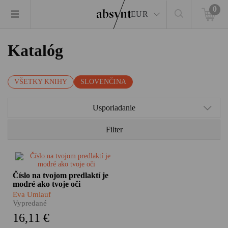
0
EUR
Katalóg
VŠETKY KNIHY
SLOVENČINA
Usporiadanie
Filter
Táto kniha sa nás týka.
Číslo na tvojom predlaktí je
Rozpráva príbeh ženy, ktorá sa
modré ako tvoje oči
v roku 1942, päť dní pred
Vianocami, narodila v
Eva Umlauf
židovskom pracovnom tábore v
Vypredané
Novákoch. Eva Umlauf patrí
16,11 €
medzi najmladších, ktorí majú