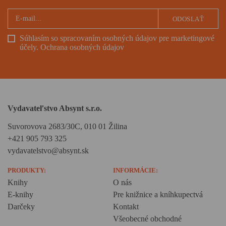
ODOSLAŤ
Súhlasím so spracovaním osobných údajov pre marketingové
účely.
Ochrana osobných údajov
Vydavateľstvo Absynt s.r.o.
Suvorovova 2683/30C, 010 01 Žilina
+421 905 793 325
vydavatelstvo@absynt.sk
PRODUKTY:
INFORMÁCIE:
Knihy
O nás
E-knihy
Pre knižnice a kníhkupectvá
Darčeky
Kontakt
Všeobecné obchodné