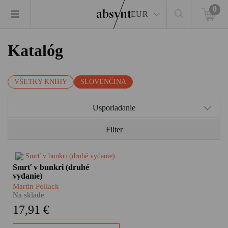
0
EUR
Katalóg
VŠETKY KNIHY
SLOVENČINA
Usporiadanie
Filter
Aká by mala byť absyntovka
Smrť v bunkri (druhé
desaťročia? Jednoznačne
vydanie)
pútavá. Mrazivá. Osobná.
Martin Pollack
Nástojčivá. Prežitá na vlastnej
Na sklade
koži. A nabitá faktami. Smrť v
17,91 €
bunkri Martina Pollacka je
presne taká. Pri príležitosti