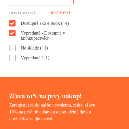
autokratickými režimami bol
otvorené len na niekoľko
krátkych chvíľ, no ozveny
DOSTUPNOSŤ
RESETOVAŤ
tohto veľkého príbehu zreteľ
Dostupné ako e-book (+4)
počujeme ešte aj dnes.
Vypredané - Dostupné v
kníhkupectvách
Na sklade (+1)
Vypredané (+1)
Zľava 10% na prvý nákup!
Zaregistruj sa do nášho newslettra, získaj zľavu
10% na prvú objednávku a pravidelnú dávku
noviniek a zaujímavostí.