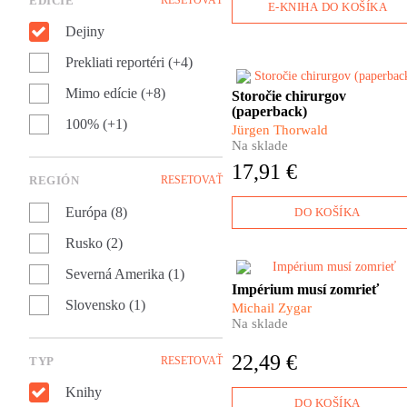
EDÍCIE
iný. Moc Jakoba Fuggera bol
E-KNIHA DO KOŠÍKA
prakticky neobmedzená. Poča
Dejiny
života sa mu podarilo
vybudovať obrovské impériu
Prekliati reportéri (+4)
vďaka ktorému prinútil pápež
aby vyškrtol úroky z pôžičiek
Mimo edície (+8)
Aj chirurgia má svoje dejiny.
Storočie chirurgov
zo zoznamu hriechov a neváh
Pestré a úchvatné. Čo
(paperback)
hroziť exekúciou ani
100% (+1)
predchádzalo prvému ostrém
Jürgen Thorwald
samotnému cisárovi.
zárezu skalpelom do živej
Na sklade
ľudskej kože? Aj o tom nám
17,91 €
rozpráva nemecký spisovateľ
REGIÓN
RESETOVAŤ
Jürgen Thorwald vo svojej
fascinujúcej knihe.
Európa (8)
DO KOŠÍKA
Rusko (2)
Severná Amerika (1)
Prežite si na vlastnej koži živ
Impérium musí zomrieť
drámu ojedinelého ruského
Slovensko (1)
Michail Zygar
experimentu s občianskou
Na sklade
spoločnosťou, ktorú o pár
rokov definitívne rozdrvil
22,49 €
TYP
RESETOVAŤ
despotizmus komunistickej
revolúcie. Malé okienko medz
Knihy
dvoma rovnako dusivými
DO KOŠÍKA