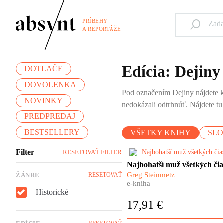
PRÍBEHY
A REPORTÁŽE
Edícia: Dejiny
DOTLAČE
DOVOLENKA
Pod označením Dejiny nájdete kn
NOVINKY
nedokázali odtrhnúť. Nájdete t
PREDPREDAJ
BESTSELLERY
VŠETKY KNIHY
SL
Filter
RESETOVAŤ FILTER
Keď v roku 1525 zomrel, jeh
Najbohatší muž všetkých čia
majetok tvoril zhruba 2%
Greg Steinmetz
ŽÁNRE
RESETOVAŤ
celoeurópskej hospodárskej
e-kniha
produkcie. Viete si to vôbec
Historické
predstaviť? Takýmto
17,91 €
bohatstvom sa po ňom
nemohol pochváliť už nikto
RESETOVAŤ