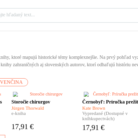
ihy, ktoré mapujú historické témy komplexnejšie. Na prvý pohľad vyze
u knihy zahraničných aj slovenských autorov, ktorí odhaľujú históriu
OVENČINA
o
Aj chirurgia má svoje dejiny.
Monumentálna kniha o
s
Storočie chirurgov
Černobyľ: Príručka prežit
Pestré a úchvatné. Čo
černobyľskej jadrovej
Jürgen Thorwald
Kate Brown
predchádzalo prvému ostrému
katastrofe. Príbeh explózie,
e-kniha
Vypredané (Dostupné v
zárezu skalpelom do živej
ktorá zmenila svet a oči cele
kníhkupectvách)
ľudskej kože? Aj o tom nám
planéty upriamila na jedno
17,91 €
17,91 €
rozpráva nemecký spisovateľ
dovtedy celkom bezvýzna
Jürgen Thorwald vo svojej
miesto.