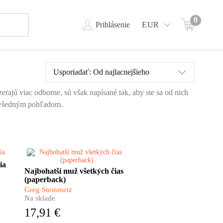
0
Prihlásenie
EUR
Usporiadať:
Od najlacnejšieho
rajú viac odborne, sú však napísané tak, aby ste sa od nich
 nevšedným pohľadom.
Keď v roku 1525 zomrel, jeho
ia
Najbohatší muž všetkých čias
majetok tvoril zhruba 2%
(paperback)
celoeurópskej hospodárskej
j
produkcie. Viete si to vôbec
Greg Steinmetz
predstaviť? Takýmto
Na sklade
mné
bohatstvom sa po ňom
17,91 €
nemohol pochváliť už nikto