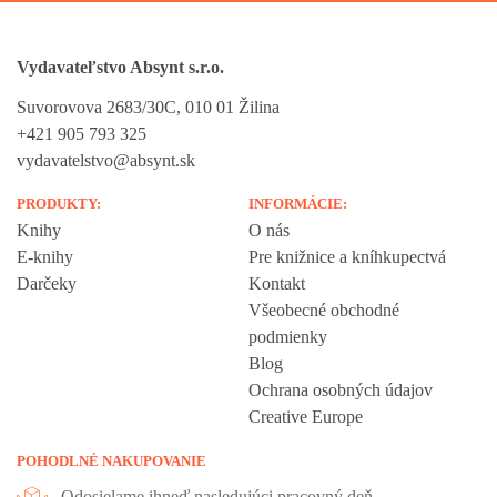
Vydavateľstvo Absynt s.r.o.
Suvorovova 2683/30C, 010 01 Žilina
+421 905 793 325
vydavatelstvo@absynt.sk
PRODUKTY:
INFORMÁCIE:
Knihy
O nás
E-knihy
Pre knižnice a kníhkupectvá
Darčeky
Kontakt
Všeobecné obchodné
podmienky
Blog
Ochrana osobných údajov
Creative Europe
POHODLNÉ NAKUPOVANIE
Odosielame ihneď nasledujúci pracovný deň