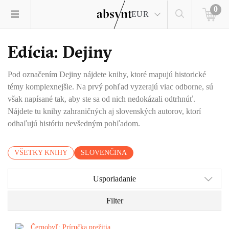
0
EUR
Edícia: Dejiny
Pod označením Dejiny nájdete knihy, ktoré mapujú historické
témy komplexnejšie. Na prvý pohľad vyzerajú viac odborne, sú
však napísané tak, aby ste sa od nich nedokázali odtrhnúť.
Nájdete tu knihy zahraničných aj slovenských autorov, ktorí
odhaľujú históriu nevšedným pohľadom.
VŠETKY KNIHY
SLOVENČINA
Usporiadanie
Filter