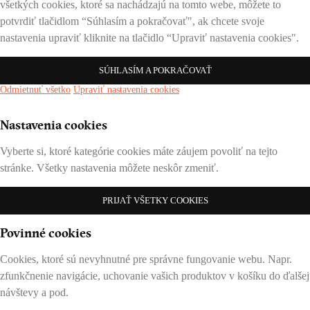
všetkých cookies, ktoré sa nachádzajú na tomto webe, môžete to
potvrdiť tlačidlom “Súhlasím a pokračovať", ak chcete svoje
nastavenia upraviť kliknite na tlačidlo “Upraviť nastavenia cookies".
SÚHLASÍM A POKRAČOVAŤ
Odmietnuť všetko
Upraviť nastavenia cookies
Nastavenia cookies
Vyberte si, ktoré kategórie cookies máte záujem povoliť na tejto
stránke. Všetky nastavenia môžete neskôr zmeniť.
PRIJAŤ VŠETKY COOKIES
Povinné cookies
Cookies, ktoré sú nevyhnutné pre správne fungovanie webu. Napr.
zfunkčnenie navigácie, uchovanie vašich produktov v košíku do ďalšej
návštevy a pod.