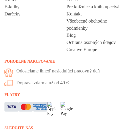
E-knihy
Pre knižnice a kníhkupectvá
Darčeky
Kontakt
Všeobecné obchodné
podmienky
Blog
Ochrana osobných údajov
Creative Europe
POHODLNÉ NAKUPOVANIE
Odosielame ihneď nasledujúci pracovný deň
Doprava zdarma už od 49 €
Vážime si vaše súkromie
PLATBY
Táto stránka používa cookies, aby vám ponúkla skvelý zážitok z
prehliadania. Všetky dôležité informácie nájdete na stránke Cookies.
Nevyhnuté cookies sú automaticky zapnuté. Ak súhlasíte s prijatím
SLEDUJTE NÁS
všetkých cookies, ktoré sa nachádzajú na tomto webe, môžete to