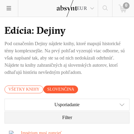
0
EUR
Edícia: Dejiny
Pod označením Dejiny nájdete knihy, ktoré mapujú historické
témy komplexnejšie. Na prvý pohľad vyzerajú viac odborne, sú
však napísané tak, aby ste sa od nich nedokázali odtrhnúť.
Nájdete tu knihy zahraničných aj slovenských autorov, ktorí
odhaľujú históriu nevšedným pohľadom.
VŠETKY KNIHY
SLOVENČINA
Usporiadanie
Filter