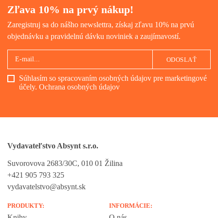
Zľava 10% na prvý nákup!
Zaregistruj sa do nášho newslettra, získaj zľavu 10% na prvú
objednávku a pravidelnú dávku noviniek a zaujímavostí.
ODOSLAŤ
Súhlasím so spracovaním osobných údajov pre marketingové
účely.
Ochrana osobných údajov
Vydavateľstvo Absynt s.r.o.
Suvorovova 2683/30C, 010 01 Žilina
+421 905 793 325
vydavatelstvo@absynt.sk
PRODUKTY:
INFORMÁCIE:
Knihy
O nás