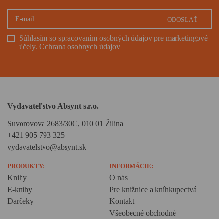
ODOSLAŤ
Súhlasím so spracovaním osobných údajov pre marketingové
účely.
Ochrana osobných údajov
Vydavateľstvo Absynt s.r.o.
Suvorovova 2683/30C, 010 01 Žilina
+421 905 793 325
vydavatelstvo@absynt.sk
PRODUKTY:
INFORMÁCIE:
Knihy
O nás
E-knihy
Pre knižnice a kníhkupectvá
Darčeky
Kontakt
Všeobecné obchodné