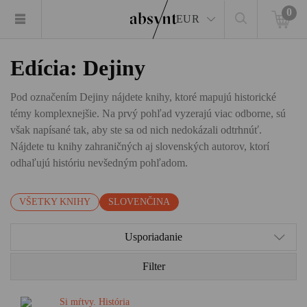
0
EUR
Edícia: Dejiny
Pod označením Dejiny nájdete knihy, ktoré mapujú historické
témy komplexnejšie. Na prvý pohľad vyzerajú viac odborne, sú
však napísané tak, aby ste sa od nich nedokázali odtrhnúť.
Nájdete tu knihy zahraničných aj slovenských autorov, ktorí
odhaľujú históriu nevšedným pohľadom.
VŠETKY KNIHY
SLOVENČINA
Usporiadanie
Filter