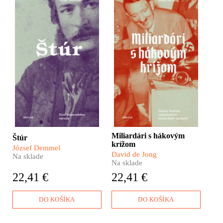
​Je Štúrov život viac mýtus,
​Kúpite si letenku.
alebo vysnená predstava o
Uzavriete životnú poistku.
zakladateľovi národa? Ako
Nasadnete do auta. Uvaríte
to v skutočnosti bolo s
si puding. Možno o tom
jeho vzťahmi a láskou? Z
ani neviete, no aj pri
čoho žil? Prečo sa
takýchto bežných
rozhodol angažovať
činnostiach môžete prísť
v kodifikácii spisovného
do kontaktu so značkou,
jazyka? A bola jeho smrť
ktorá zažila svoj rozmach
naozaj nehoda, alebo skôr
vďaka spolupráci s
samovražda?
Hitlerom a podpore
nacistickej Tretej ríše.
Miliardári s hákovým
Štúr
krížom
József Demmel
David de Jong
Na sklade
Na sklade
22,41 €
22,41 €
DO KOŠÍKA
DO KOŠÍKA