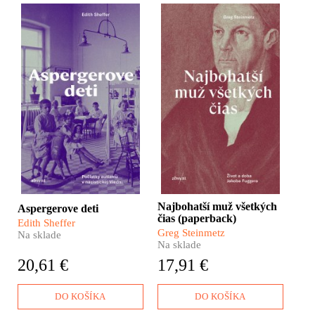
Hans Asperger mal dve
Keď v roku 1525 zomrel,
tváre. A tie tváre nemohli
jeho majetok tvoril zhruba
byť odlišnejšie. Na jednej
2% celoeurópskej
strane uznávaný vedec,
hospodárskej produkcie.
ktorý sa postaral
Viete si to vôbec
o prevratné objavy
predstaviť? Takýmto
v oblasti výskumu porúch
bohatstvom sa po ňom
autistického spektra. Na
nemohol pochváliť už
druhej strane človek, ktorý
nikto iný. Moc Jakoba
mal prsty v selekcii a
Fuggera bola prakticky
vraždení detí v rámci
neobmedzená.
nacistickej rasovej
hygieny.
Najbohatší muž všetkých
Aspergerove deti
čias (paperback)
Edith Sheffer
Greg Steinmetz
Na sklade
Na sklade
20,61 €
17,91 €
DO KOŠÍKA
DO KOŠÍKA