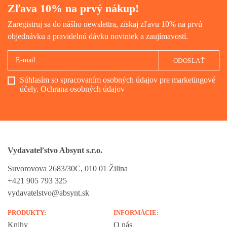
Zľava 10% na prvý nákup!
Zaregistruj sa do nášho newslettra, získaj zľavu 10% na prvú
objednávku a pravidelnú dávku noviniek a zaujímavostí.
ODOSLAŤ
Súhlasím so spracovaním osobných údajov pre marketingové
účely.
Ochrana osobných údajov
Vydavateľstvo Absynt s.r.o.
Suvorovova 2683/30C, 010 01 Žilina
+421 905 793 325
vydavatelstvo@absynt.sk
PRODUKTY:
INFORMÁCIE:
Knihy
O nás