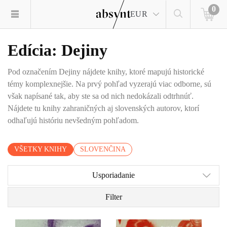
0
EUR
Edícia: Dejiny
Pod označením Dejiny nájdete knihy, ktoré mapujú historické
témy komplexnejšie. Na prvý pohľad vyzerajú viac odborne, sú
však napísané tak, aby ste sa od nich nedokázali odtrhnúť.
Nájdete tu knihy zahraničných aj slovenských autorov, ktorí
odhaľujú históriu nevšedným pohľadom.
VŠETKY KNIHY
SLOVENČINA
Usporiadanie
Filter