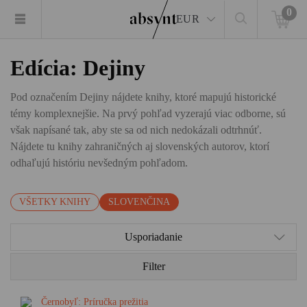
0
EUR
Edícia: Dejiny
Pod označením Dejiny nájdete knihy, ktoré mapujú historické
témy komplexnejšie. Na prvý pohľad vyzerajú viac odborne, sú
však napísané tak, aby ste sa od nich nedokázali odtrhnúť.
Nájdete tu knihy zahraničných aj slovenských autorov, ktorí
odhaľujú históriu nevšedným pohľadom.
VŠETKY KNIHY
SLOVENČINA
Usporiadanie
Filter