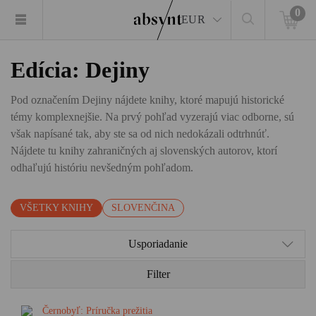
0
EUR
Edícia: Dejiny
Pod označením Dejiny nájdete knihy, ktoré mapujú historické
témy komplexnejšie. Na prvý pohľad vyzerajú viac odborne, sú
však napísané tak, aby ste sa od nich nedokázali odtrhnúť.
Nájdete tu knihy zahraničných aj slovenských autorov, ktorí
odhaľujú históriu nevšedným pohľadom.
VŠETKY KNIHY
SLOVENČINA
Usporiadanie
Filter