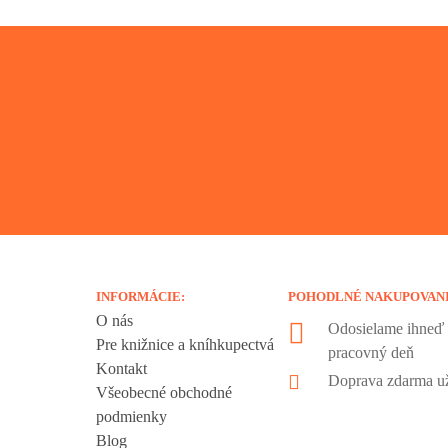
INFORMÁCIE:
POHODLNÉ NAKUPOVAN
O nás
Odosielame ihneď 
Pre knižnice a kníhkupectvá
pracovný deň
Kontakt
liadania.
Doprava zdarma už
Všeobecné obchodné
ookies sú
podmienky
 sa nachádzajú
Blog