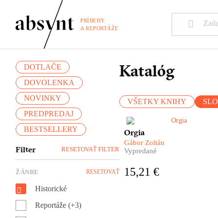
PRÍBEHY
A REPORTÁŽE
Katalóg
DOTLAČE
DOVOLENKA
NOVINKY
VŠETKY KNIHY
SL
PREDPREDAJ
BESTSELLERY
Masové deportácie. Krvavé
Orgia
jatky. Orgie. Ich vykonávateľ
Gábor Zoltán
boli takzvaní nyilašovci zo
Filter
RESETOVAŤ FILTER
Vypredané
strany Šípových krížov,
obyčajní ľudia, niečí susedia,
15,21 €
ŽÁNRE
RESETOVAŤ
priatelia a známi. ​Uprostred
tohto šialenstva stojí továrnik
Historické
Renner a jeho obrovská osob
tragédia, ktorá je chrbticou
Reportáže (+3)
románu Orgia. Gábor Zoltán
pred nami s chladným