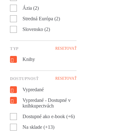
aby vyškrtol úroky z pôžičiek
Ázia (2)
zo zoznamu hriechov a neváh
hroziť exekúciou ani
Stredná Európa (2)
samotnému cisárovi.
Slovensko (2)
TYP
RESETOVAŤ
Knihy
DOSTUPNOSŤ
RESETOVAŤ
Vypredané
Vypredané - Dostupné v
kníhkupectvách
Dostupné ako e-book (+6)
Na sklade (+13)