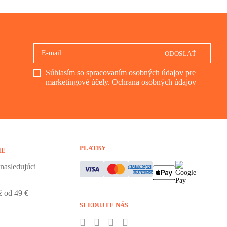
ODOSLAŤ
Súhlasím so spracovaním osobných údajov pre
marketingové účely.
Ochrana osobných údajov
PLATBY
IE
nasledujúci
 od 49 €
SLEDUJTE NÁS