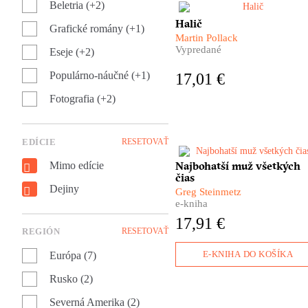
Beletria (+2)
pozorovateľským odstupom
Martin Pollack nás vo svojom
Halič
otvára peklo, ktoré stvorili
Grafické romány (+1)
slávnom historickom bedekri
obyčajní ľudia vlastnými
Martin Pollack
pozýva na nostalgickú cestu 
rukami a hlavami.
Vypredané
Eseje (+2)
rozkvitajúcich mestách regió
Halič, kde sa na námestiach
Populárno-náučné (+1)
17,01 €
miešajú desiatky rôznych
jazykov, po dedinách, v
Fotografia (+2)
ktorých sa objavili ropné
ložiská a nezvyčajné bohatstv
no aj po biednych židovskýc
EDÍCIE
RESETOVAŤ
štetloch, ktorých jedinou
budúcnosťou je len rozpad a
Najbohatší muž všetkých
Keď v roku 1525 zomrel, jeh
Mimo edície
zmar.
čias
majetok tvoril zhruba 2%
Dejiny
celoeurópskej hospodárskej
Greg Steinmetz
produkcie. Viete si to vôbec
e-kniha
predstaviť? Takýmto
17,91 €
bohatstvom sa po ňom
REGIÓN
RESETOVAŤ
nemohol pochváliť už nikto
iný. Moc Jakoba Fuggera bol
E-KNIHA DO KOŠÍKA
Európa (7)
prakticky neobmedzená. Poča
života sa mu podarilo
Rusko (2)
vybudovať obrovské impériu
vďaka ktorému prinútil pápež
Severná Amerika (2)