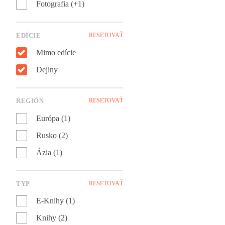
Fotografia (+1)
ďalekom Kirgizsku, aby
pomohlo pri budovaní
Sovietskeho zväzu.
EDÍCIE
RESETOVAŤ
Mimo edície
Dejiny
REGIÓN
RESETOVAŤ
Európa (1)
Rusko (2)
Ázia (1)
TYP
RESETOVAŤ
E-Knihy (1)
Knihy (2)