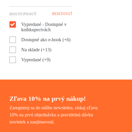
DOSTUPNOSŤ
RESETOVAŤ
Vypredané - Dostupné v
kníhkupectvách
Dostupné ako e-book (+6)
Na sklade (+13)
Vypredané (+9)
Zľava 10% na prvý nákup!
Zaregistruj sa do nášho newslettra, získaj zľavu
10% na prvú objednávku a pravidelnú dávku
noviniek a zaujímavostí.