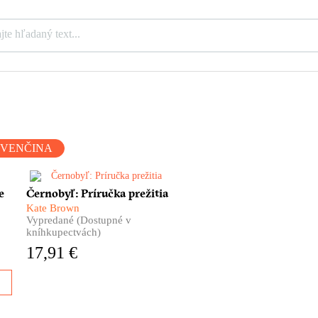
OVENČINA
–
Monumentálna kniha o
e
Černobyľ: Príručka prežitia
černobyľskej jadrovej
Kate Brown
a.
katastrofe. Príbeh explózie,
Vypredané (Dostupné v
ú
ktorá zmenila svet a oči celej
kníhkupectvách)
planéty upriamila na jedno
17,91 €
dovtedy celkom bezvýznamné
.
miesto.
va