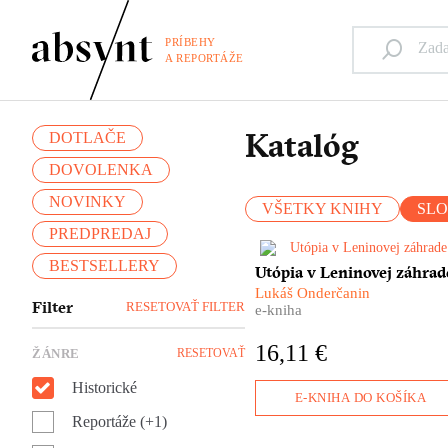
PRÍBEHY
A REPORTÁŽE
Katalóg
DOTLAČE
DOVOLENKA
NOVINKY
VŠETKY KNIHY
SL
PREDPREDAJ
BESTSELLERY
Nie je to žiadna fatamorgána 
Utópia v Leninovej záhrad
pred očami sa im skutočne
Lukáš Onderčanin
črtajú obrysy vysnívaného raj
Filter
RESETOVAŤ FILTER
e-kniha
Ďaleko za chrbtami nechávaj
československú biedu a
16,11 €
ŽÁNRE
RESETOVAŤ
vyrážajú za volaním svojho
srdca – do Sovietskeho zväzu
Historické
Lukáš Onderčanin nám vo
E-KNIHA DO KOŠÍKA
svojom dokumentárnom
Reportáže (+1)
románe ponúka príbeh družst
Interhelpo, ktoré vzniklo v