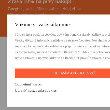
Zľava 10% na prvý nákup!
Zaregistruj sa do nášho newslettra, získaj zľavu
10% na prvú objednávku a pravidelnú dávku
noviniek a zaujímavostí.
Vážime si vaše súkromie
Táto stránka používa cookies, aby vám ponúkla skvelý zážitok z preh
Všetky dôležité informácie nájdete na stránke Cookies. Nevyhnuté c
automaticky zapnuté. Ak súhlasíte s prijatím všetkých cookies, ktoré
Vydavateľstvo Absynt s.r.o.
PRODUKTY:
na tomto webe, môžete to potvrdiť tlačidlom “Súhlasím a pokračova
Knihy
svoje nastavenia upraviť kliknite na tlačidlo “Upraviť nastavenia coo
Suvorovova 2683/30C, 010 01 Žilina
E-knihy
+421 905 793 325
Darčeky
vydavatelstvo@absynt.sk
SÚHLASÍM A POKRAČOVAŤ
Odmietnuť všetko
Upraviť nastavenia cookies