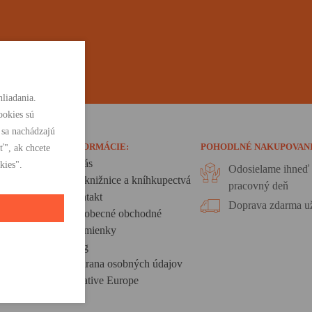
liadania.
ookies sú
 sa nachádzajú
INFORMÁCIE:
POHODLNÉ NAKUPOVAN
ť", ak chcete
O nás
kies".
Odosielame ihneď 
Pre knižnice a kníhkupectvá
pracovný deň
Kontakt
Doprava zdarma už
Všeobecné obchodné
podmienky
Blog
Ochrana osobných údajov
Creative Europe