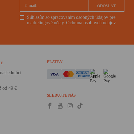
ODOSLAŤ
Súhlasím so spracovaním osobných údajov pre
marketingové účely.
Ochrana osobných údajov
PLATBY
IE
nasledujúci
 od 49 €
SLEDUJTE NÁS