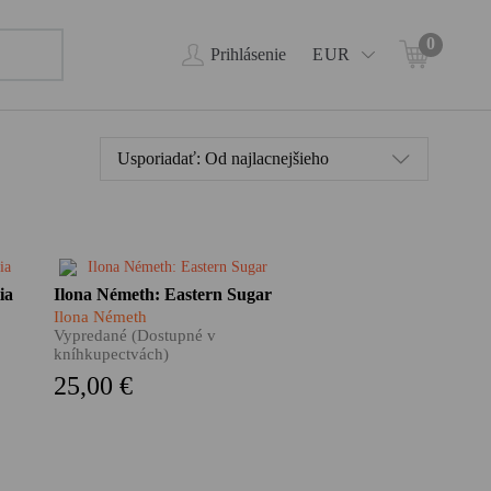
0
Prihlásenie
EUR
Usporiadať:
Od najlacnejšieho
Fotografická publikácia
ia
Ilona Németh: Eastern Sugar
približuje prostredníctvom
​Ilona Németh
kritických textov, rozhovorov a
Vypredané (Dostupné v
j
umeleckých intervencií
kníhkupectvách)
zložitosť histórie rýchleho
25,00 €
mné
úpadku cukrovarníckeho
priemyslu na Slovensku, ako aj
širšie sociálne a ekonomické
infraštruktúry transformácie v
strednej Európe.