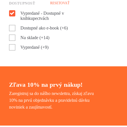
DOSTUPNOSŤ
RESETOVAŤ
Vypredané - Dostupné v
kníhkupectvách
Dostupné ako e-book (+6)
Na sklade (+14)
Vypredané (+9)
Zľava 10% na prvý nákup!
Zaregistruj sa do nášho newslettra, získaj zľavu
10% na prvú objednávku a pravidelnú dávku
noviniek a zaujímavostí.