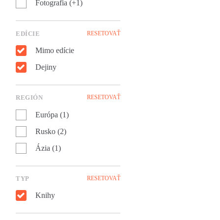
Fotografia (+1)
ďalekom Kirgizsku, aby
pomohlo pri budovaní
Sovietskeho zväzu.
EDÍCIE
RESETOVAŤ
Mimo edície
Dejiny
REGIÓN
RESETOVAŤ
Európa (1)
Rusko (2)
Ázia (1)
TYP
RESETOVAŤ
Knihy