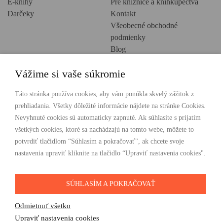
E-knihy
Pre knižnice a kníhkupectvá
Darčeky
Kontakt
Všeobecné obchodné
podmienky
Blog
Ochrana osobných údajov
Vážime si vaše súkromie
Creative Europe
POHODLNÉ NAKUPOVANIE
Táto stránka používa cookies, aby vám ponúkla skvelý zážitok z
prehliadania. Všetky dôležité informácie nájdete na stránke Cookies.
Odosielame ihneď nasledujúci pracovný deň
Nevyhnuté cookies sú automaticky zapnuté. Ak súhlasíte s prijatím
Doprava zdarma už od 49 €
všetkých cookies, ktoré sa nachádzajú na tomto webe, môžete to
potvrdiť tlačidlom “Súhlasím a pokračovať", ak chcete svoje
PLATBY
nastavenia upraviť kliknite na tlačidlo “Upraviť nastavenia cookies".
SÚHLASÍM A POKRAČOVAŤ
SLEDUJTE NÁS
Odmietnuť všetko
Upraviť nastavenia cookies