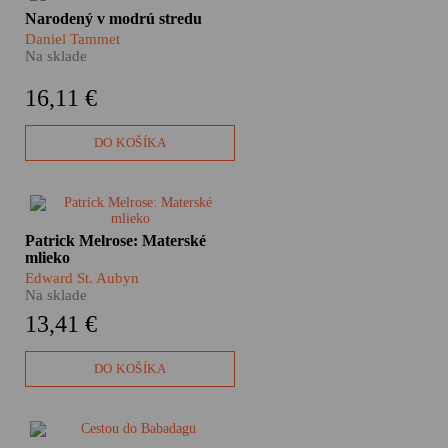
Dokázal sa naspamäť naučiť 22
Narodený v modrú stredu
514 čísel za desatinnou čiarkou
Daniel Tammet
čísla pí. Na to, aby sa plynule
Na sklade
naučil rozprávať po španielsky
či islandsky potreboval týždeň.
16,11 €
Aj takéto schopnosti má
výnimočný autistický génius a
savant Daniel Tammet.
DO KOŠÍKA
Štvrté pokračovanie obľúbenej
Patrick Melrose: Materské
knižnej série Edwarda St.
mlieko
Aubyna o Patrickovi Melrosovi
pred nami otvára dospelý život
Edward St. Aubyn
hlavného hrdinu. Aký bude
Na sklade
Patrick otec?
13,41 €
DO KOŠÍKA