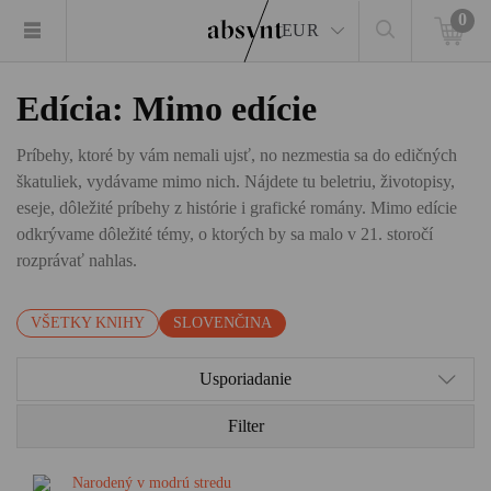
0
EUR
Edícia: Mimo edície
Príbehy, ktoré by vám nemali ujsť, no nezmestia sa do edičných
škatuliek, vydávame mimo nich. Nájdete tu beletriu, životopisy,
eseje, dôležité príbehy z histórie i grafické romány. Mimo edície
odkrývame dôležité témy, o ktorých by sa malo v 21. storočí
rozprávať nahlas.
VŠETKY KNIHY
SLOVENČINA
Usporiadanie
Filter