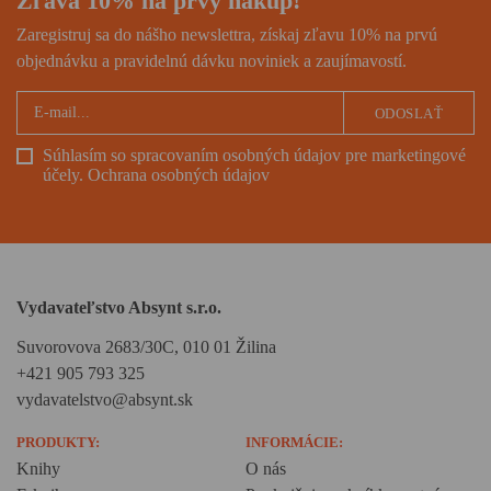
Zľava 10% na prvý nákup!
Zaregistruj sa do nášho newslettra, získaj zľavu 10% na prvú
objednávku a pravidelnú dávku noviniek a zaujímavostí.
ODOSLAŤ
Súhlasím so spracovaním osobných údajov pre marketingové
účely.
Ochrana osobných údajov
Vydavateľstvo Absynt s.r.o.
Suvorovova 2683/30C, 010 01 Žilina
+421 905 793 325
vydavatelstvo@absynt.sk
PRODUKTY:
INFORMÁCIE:
Knihy
O nás