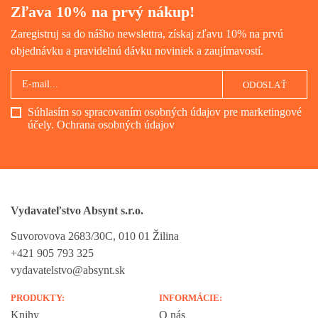
Zľava 10% na prvý nákup!
Zaregistruj sa do nášho newslettra, získaj zľavu 10% na prvú
objednávku a pravidelnú dávku noviniek a zaujímavostí.
ODOSLAŤ
Súhlasím so spracovaním osobných údajov pre marketingové
účely.
Ochrana osobných údajov
Vydavateľstvo Absynt s.r.o.
Suvorovova 2683/30C, 010 01 Žilina
+421 905 793 325
vydavatelstvo@absynt.sk
PRODUKTY:
INFORMÁCIE:
Knihy
O nás