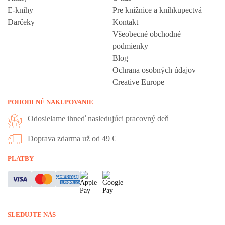
E-knihy
Pre knižnice a kníhkupectvá
Darčeky
Kontakt
Všeobecné obchodné
podmienky
Blog
Ochrana osobných údajov
Creative Europe
POHODLNÉ NAKUPOVANIE
Odosielame ihneď nasledujúci pracovný deň
Doprava zdarma už od 49 €
Vážime si vaše súkromie
PLATBY
Táto stránka používa cookies, aby vám ponúkla skvelý zážitok z
prehliadania. Všetky dôležité informácie nájdete na stránke Cookies.
Nevyhnuté cookies sú automaticky zapnuté. Ak súhlasíte s prijatím
SLEDUJTE NÁS
všetkých cookies, ktoré sa nachádzajú na tomto webe, môžete to