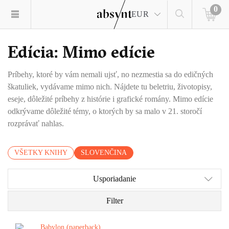
0
EUR
Edícia: Mimo edície
Príbehy, ktoré by vám nemali ujsť, no nezmestia sa do edičných
škatuliek, vydávame mimo nich. Nájdete tu beletriu, životopisy,
eseje, dôležité príbehy z histórie i grafické romány. Mimo edície
odkrývame dôležité témy, o ktorých by sa malo v 21. storočí
rozprávať nahlas.
VŠETKY KNIHY
SLOVENČINA
Usporiadanie
Filter