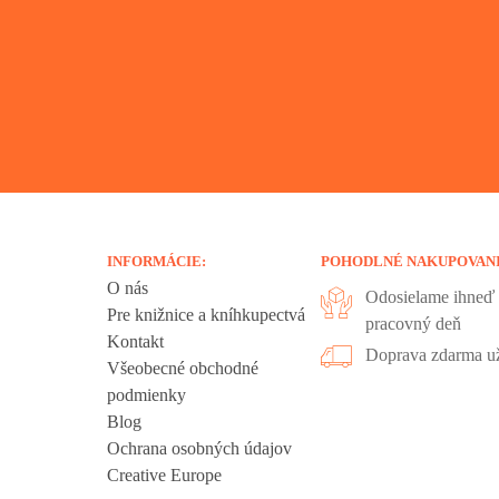
INFORMÁCIE:
POHODLNÉ NAKUPOVAN
O nás
Odosielame ihneď 
Pre knižnice a kníhkupectvá
pracovný deň
Kontakt
liadania.
Doprava zdarma už
Všeobecné obchodné
ookies sú
podmienky
 sa nachádzajú
Blog
ť", ak chcete
Ochrana osobných údajov
kies".
Creative Europe