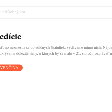
edície
ť, no nezmestia sa do edičných škatuliek, vydávame mimo nich. Nájdete tu
krývame dôležité témy, o ktorých by sa malo v 21. storočí rozprávať n
OVENČINA