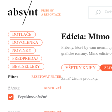
PRÍBEHY
A REPORTÁŽE
Edícia: Mimo 
DOTLAČE
DOVOLENKA
Príbehy, ktoré by vám nemali ujs
NOVINKY
grafické romány. Mimo edície od
PREDPREDAJ
BESTSELLERY
VŠETKY KNIHY
SL
Filter
RESETOVAŤ FILTER
Zatiaľ žiadne produkty.
ŽÁNRE
RESETOVAŤ
Populárno-náučné