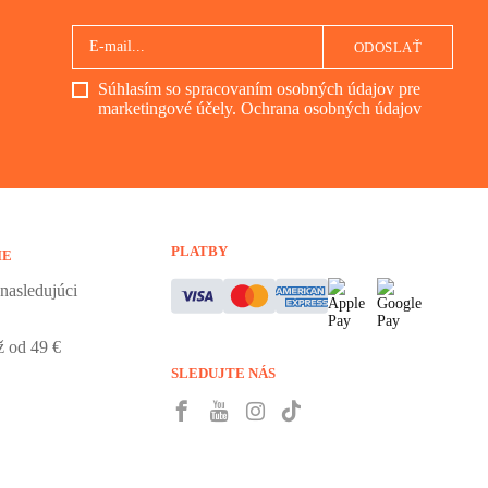
ODOSLAŤ
Súhlasím so spracovaním osobných údajov pre
marketingové účely.
Ochrana osobných údajov
PLATBY
IE
nasledujúci
 od 49 €
SLEDUJTE NÁS