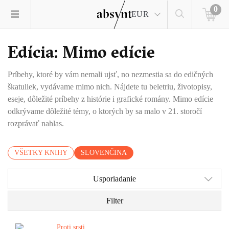
0
EUR
Edícia: Mimo edície
Príbehy, ktoré by vám nemali ujsť, no nezmestia sa do edičných
škatuliek, vydávame mimo nich. Nájdete tu beletriu, životopisy,
eseje, dôležité príbehy z histórie i grafické romány. Mimo edície
odkrývame dôležité témy, o ktorých by sa malo v 21. storočí
rozprávať nahlas.
VŠETKY KNIHY
SLOVENČINA
Usporiadanie
Filter