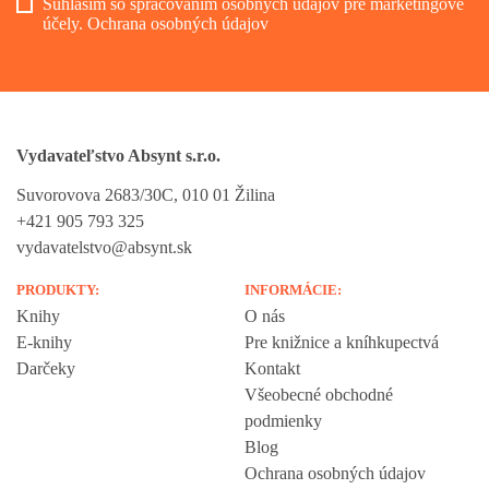
Súhlasím so spracovaním osobných údajov pre marketingové
účely.
Ochrana osobných údajov
Vydavateľstvo Absynt s.r.o.
Suvorovova 2683/30C, 010 01 Žilina
+421 905 793 325
vydavatelstvo@absynt.sk
PRODUKTY:
INFORMÁCIE:
Knihy
O nás
E-knihy
Pre knižnice a kníhkupectvá
Darčeky
Kontakt
Všeobecné obchodné
podmienky
Blog
Ochrana osobných údajov