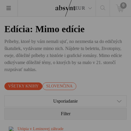
0
EUR
Edícia: Mimo edície
Príbehy, ktoré by vám nemali ujsť, no nezmestia sa do edičných
škatuliek, vydávame mimo nich. Nájdete tu beletriu, životopisy,
eseje, dôležité príbehy z histórie i grafické romány. Mimo edície
odkrývame dôležité témy, o ktorých by sa malo v 21. storočí
rozprávať nahlas.
VŠETKY KNIHY
SLOVENČINA
Usporiadanie
Filter