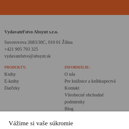
Vydavateľstvo Absynt s.r.o.
Suvorovova 2683/30C, 010 01 Žilina
+421 905 793 325
vydavatelstvo@absynt.sk
PRODUKTY:
INFORMÁCIE:
Knihy
O nás
E-knihy
Pre knižnice a kníhkupectvá
Darčeky
Kontakt
Všeobecné obchodné
podmienky
Blog
Ochrana osobných údajov
Vážime si vaše súkromie
Creative Europe