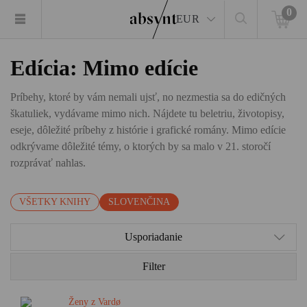
0
EUR
Edícia: Mimo edície
Príbehy, ktoré by vám nemali ujsť, no nezmestia sa do edičných
škatuliek, vydávame mimo nich. Nájdete tu beletriu, životopisy,
eseje, dôležité príbehy z histórie i grafické romány. Mimo edície
odkrývame dôležité témy, o ktorých by sa malo v 21. storočí
rozprávať nahlas.
VŠETKY KNIHY
SLOVENČINA
Usporiadanie
Filter