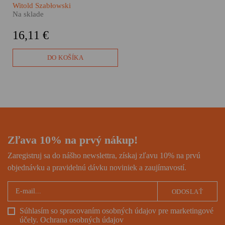
inak by na jeho pláže
Witold Szabłowski
nesmerovali desaťtisíce
Na sklade
Slovákov ročne. Ak patríte
medzi nich, určite by vám
16,11 €
v kufri nemala chýbať kniha
Merhaba.
DO KOŠÍKA
Zľava 10% na prvý nákup!
Zaregistruj sa do nášho newslettra, získaj zľavu 10% na prvú
objednávku a pravidelnú dávku noviniek a zaujímavostí.
ODOSLAŤ
Súhlasím so spracovaním osobných údajov pre marketingové
účely.
Ochrana osobných údajov